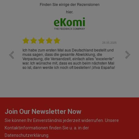
finden Sie einige der Rezensionen
hier.
.07.2026
28.05.2026
nd
Ich habe zum ersten Mal aus Deutschland bestellt und
Die War
muss sagen, dass die gesamte Abwicklung, die
gut an
Verpackung, die Versandzeit, einfach alles "excelente"
ist sch
war. Ich wünsche mit, dass es auch beim nächsten Mal
so ist, dann werde ich noch oft bestellen! ¡Viva España!
Join Our Newsletter Now
Sie können Ihr Einverständnis jederzeit widerrufen. Unsere
Kontaktinformationen finden Sie u. a. in der
Datenschutzerklärung.