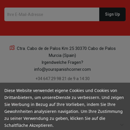
Ctra. Cabo de de Palos Km 25 30370 Cabo de Palos
Murcia (Spain)
Irgendwelche Fragen?
info@yourspanishcorner.com
+34 647 29 98 21 de 9 a 14:30
Diese Website verwendet eigene Cookies und Cookies von
keyboard_arrow_down
BENUTZERDEFINIERTE LINKS
Drittanbietern, um unsereDienste zu verbessern. Und zeigen
Sie Werbung in Bezug auf Ihre Vorlieben, indem Sie Ihre
keyboard_arrow_down
MY ACCOUNT
Gewohnheiten analysieren navigation. Um Ihre Zustimmung
zu seiner Verwendung zu geben, klicken Sie auf die
keyboard_arrow_down
BEWERTUNGEN
Schaltfläche Akzeptieren.