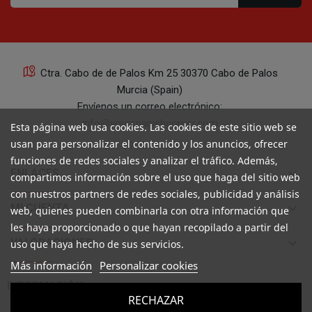
Ctra. Cabo de de Palos Km 25 30370 Cabo de Palos
Murcia (Spain)
Envíenos un correo electrónico:
info@yourspanishcorner.com
Esta página web usa cookies. Las cookies de este sitio web se
usan para personalizar el contenido y los anuncios, ofrecer
+34 647 29 98 21 de 9 a 14:30
funciones de redes sociales y analizar el tráfico. Además,
keyboard_arrow_down
ENLACES
compartimos información sobre el uso que haga del sitio web
con nuestros partners de redes sociales, publicidad y análisis
keyboard_arrow_down
MI CUENTA
web, quienes pueden combinarla con otra información que
les haya proporcionado o que hayan recopilado a partir del
keyboard_arrow_down
VALORACIONES
uso que haya hecho de sus servicios.
Más información
Personalizar cookies

INFORMACIÓN
RECHAZAR