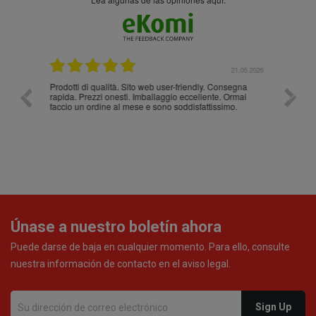
.05.2026
21.05.2026
Prodotti di qualità. Sito web user-friendly. Consegna
10/10
rapida. Prezzi onesti. Imballaggio eccellente. Ormai
faccio un ordine al mese e sono soddisfattissimo.
Únase a nuestro boletín ahora
Puede darse de baja en cualquier momento. Para ello, consulte
nuestra información de contacto en el aviso legal.