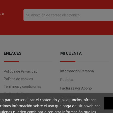
tra
ENLACES
MI CUENTA
Información Personal
Política de Privacidad
Política de cookies
Pedidos
Términos y condiciones
Facturas Por Abono
Tarifas de Envío
Direcciones
an para personalizar el contenido y los anuncios, ofrecer
artimos información sobre el uso que haga del sitio web con
Cupones De Descuento
, quienes pueden combinarla con otra información que les