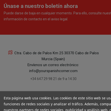
Únase a nuestro boletín ahora
Puede darse de baja en cualquier momento. Para ello, consulte nues
información de contacto en el aviso legal.
Ctra. Cabo de de Palos Km 25 30370 Cabo de Palos
Murcia (Spain)
Envíenos un correo electrónico:
info@yourspanishcorner.com
+34 647 29 98 21 de 9 a 14:30
Esta página web usa cookies. Las cookies de este sitio web se us
funciones de redes sociales y analizar el tráfico. Además, comp
nuestros partners de redes sociales, publicidad y análisis web