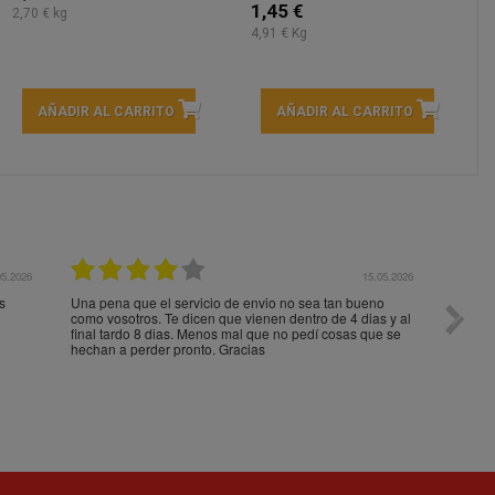
1,45 €
2,70 € kg
4,91 € Kg
AÑADIR AL CARRITO
AÑADIR AL CARRITO
05.2026
15.05.2026
s
Una pena que el servicio de envio no sea tan bueno
Paquet
como vosotros. Te dicen que vienen dentro de 4 dias y al
impeca
final tardo 8 dias. Menos mal que no pedí cosas que se
hechan a perder pronto. Gracias