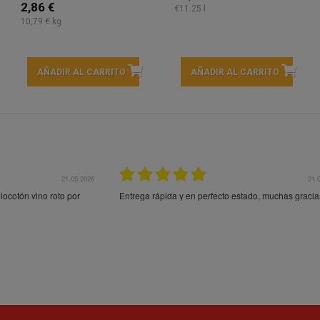
2,86 €
€11.25 l
10,79 € kg
AÑADIR AL CARRITO
AÑADIR AL CARRITO
21.05.2026
21.
ocotón vino roto por
Entrega rápida y en perfecto estado, muchas gracia