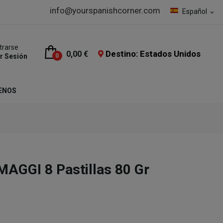
info@yourspanishcorner.com
Español
expand_more
trarse
Destino: Estados Unidos
0,00 €
ar Sesión
0
ENOS
MAGGI 8 Pastillas 80 Gr