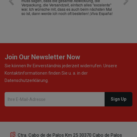
muss sagen, dass die gesamte Abwicklung, die
gut an
Verpackung, die Versandzeit, einfach alles "excelente"
ist sch
war. Ich wünsche mit, dass es auch beim nächsten Mal
so ist, dann werde ich noch oft bestellen! ¡Viva España!
Join Our Newsletter Now
Sie können Ihr Einverständnis jederzeit widerrufen. Unsere
Kontaktinformationen finden Sie u. a. in der
Datenschutzerklärung.
Ctra. Cabo de de Palos Km 25 30370 Cabo de Palos