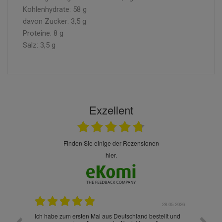
Kohlenhydrate: 58 g
davon Zucker: 3,5 g
Proteine: 8 g
Salz: 3,5 g
Exzellent
finden Sie einige der Rezensionen
hier.
.07.2026
28.05.2026
nd
Ich habe zum ersten Mal aus Deutschland bestellt und
Die War