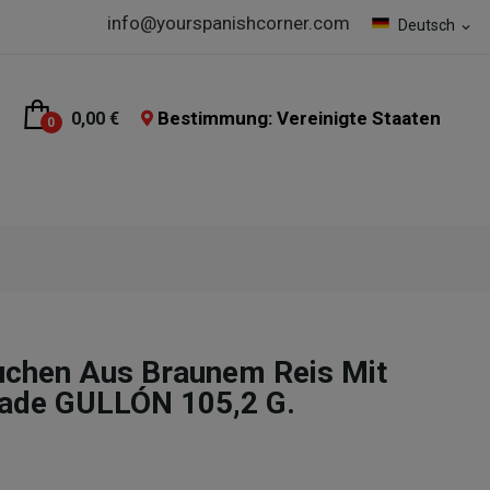
info@yourspanishcorner.com
Deutsch
expand_more
Bestimmung: Vereinigte Staaten
0,00 €
0
uchen Aus Braunem Reis Mit
lade GULLÓN 105,2 G.