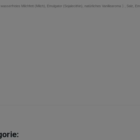
sserfreies Milchfett (Milch), Emulgator (Sojalecithin), natürliches Vanillearoma
]
, Salz, Em
gorie: