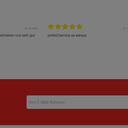
22.05.2026
21.
schrieben und sehr gut
perfect service as always