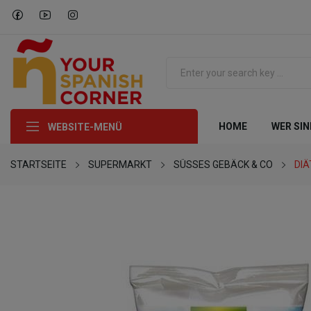
HOME
WER SIN
WEBSITE-MENÜ
STARTSEITE
SUPERMARKT
SÜSSES GEBÄCK & CO
DIÄ