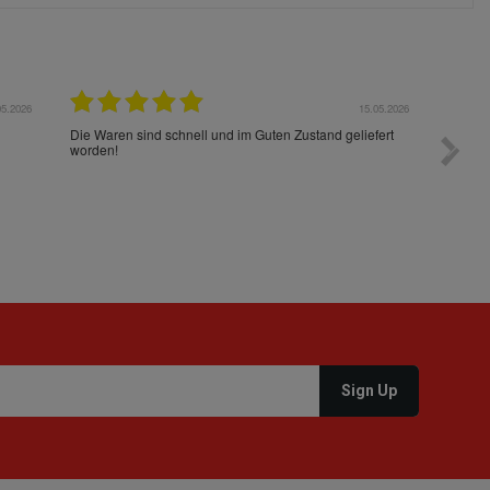
05.2026
15.05.2026
Die Waren sind schnell und im Guten Zustand geliefert
Preis s
worden!