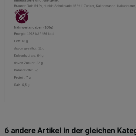
Inhaltsstoffe und Allergene:
Brauner Reis 54 %, dunkle Schokolade 45 %
[
Zucker, Kakaomasse, Kakaobutter, wa
Nährwertangaben (100g):
Energie:
1913 kJ / 456 kcal
Fett:
18
g
davon gesättigt:
11
g
Kohlenhydrate:
64
g
davon Zucker:
22
g
Ballaststoffe:
5
g
Protein:
7
g
Salz:
0,5 g
6
andere Artikel in der gleichen Kate