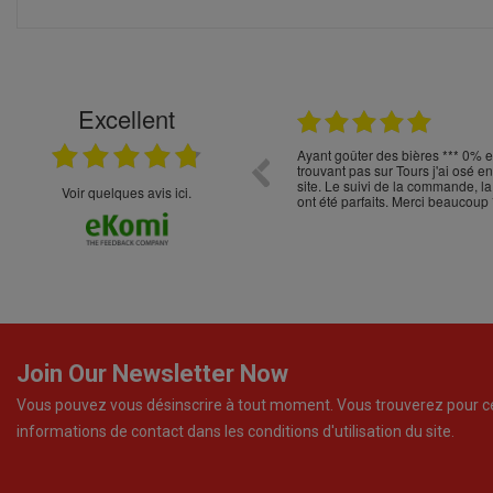
Excellent
22.04.2026
t choix
Ayant goûter des bières *** 0% 
trouvant pas sur Tours j'ai osé 
site. Le suivi de la commande, la
Voir quelques avis ici.
ont été parfaits. Merci beaucoup 
Join Our Newsletter Now
Vous pouvez vous désinscrire à tout moment. Vous trouverez pour c
informations de contact dans les conditions d'utilisation du site.