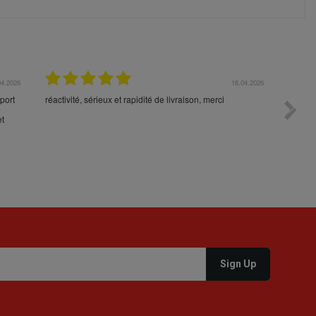
04.2026
16.04.2026
port
réactivité, sérieux et rapidité de livraison, merci
Toujour
e
command
et
votre p
durée 5
la cons
produit