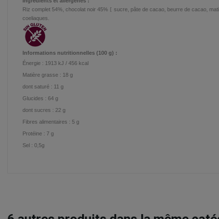
Ingrédients et allergènes :
Riz complet 54%, chocolat noir 45%
[
sucre, pâte de cacao, beurre de cacao, matière
coeliaques.
Informations nutritionnelles (100 g) :
Énergie :
1913 kJ / 456 kcal
Matière grasse :
18
g
dont saturé :
11
g
Glucides :
64
g
dont sucres :
22
g
Fibres alimentaires :
5
g
Protéine :
7
g
Sel :
0,5g
6
autres produits dans la même catég