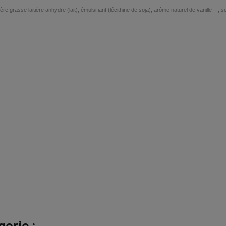
 grasse laitière anhydre (lait), émulsifiant (lécithine de soja), arôme naturel de vanille
]
, s
orie :