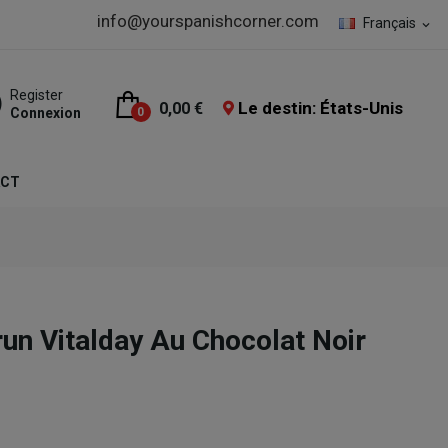
info@yourspanishcorner.com
Français
expand_more
Register
Le destin: États-Unis
0,00 €
Connexion
0
ACT
run Vitalday Au Chocolat Noir
.