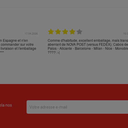
17.04.2026
16.
en Espagne et n'en
Comme d'habitude, excellent emballage, mais trans
en commander sur votre
aberrant de NOVA POST (versus FEDEX): Cabos d
 livraison et l'emballage
Palos - Alicante - Barcelone - Milan - Nice - Monobl
***
???? :-(
ela nos