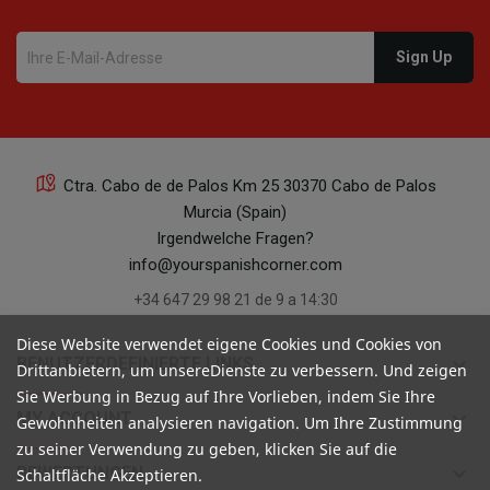
Ctra. Cabo de de Palos Km 25 30370 Cabo de Palos
Murcia (Spain)
Irgendwelche Fragen?
info@yourspanishcorner.com
+34 647 29 98 21 de 9 a 14:30
Diese Website verwendet eigene Cookies und Cookies von
keyboard_arrow_down
BENUTZERDEFINIERTE LINKS
Drittanbietern, um unsereDienste zu verbessern. Und zeigen
Sie Werbung in Bezug auf Ihre Vorlieben, indem Sie Ihre
keyboard_arrow_down
MY ACCOUNT
Gewohnheiten analysieren navigation. Um Ihre Zustimmung
zu seiner Verwendung zu geben, klicken Sie auf die
keyboard_arrow_down
BEWERTUNGEN
Schaltfläche Akzeptieren.