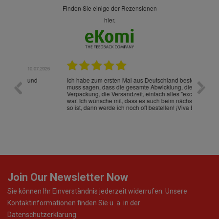
finden Sie einige der Rezensionen
hier.
.07.2026
28.05.2026
nd
Ich habe zum ersten Mal aus Deutschland bestellt und
Die War
muss sagen, dass die gesamte Abwicklung, die
gut an
Verpackung, die Versandzeit, einfach alles "excelente"
ist sch
war. Ich wünsche mit, dass es auch beim nächsten Mal
so ist, dann werde ich noch oft bestellen! ¡Viva España!
Join Our Newsletter Now
Sie können Ihr Einverständnis jederzeit widerrufen. Unsere
Kontaktinformationen finden Sie u. a. in der
Datenschutzerklärung.