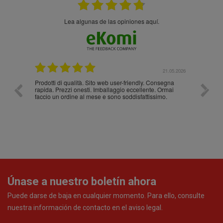
Lea algunas de las opiniones aquí.
.05.2026
21.05.2026
Prodotti di qualità. Sito web user-friendly. Consegna
10/10
rapida. Prezzi onesti. Imballaggio eccellente. Ormai
faccio un ordine al mese e sono soddisfattissimo.
Únase a nuestro boletín ahora
Puede darse de baja en cualquier momento. Para ello, consulte
nuestra información de contacto en el aviso legal.