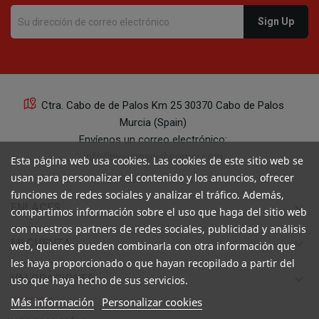
Ctra. Cabo de de Palos Km 25 30370 Cabo de Palos
Murcia (Spain)
Envíenos un correo electrónico:
info@yourspanishcorner.com
Esta página web usa cookies. Las cookies de este sitio web se
usan para personalizar el contenido y los anuncios, ofrecer
+34 647 29 98 21 de 9 a 14:30
funciones de redes sociales y analizar el tráfico. Además,
keyboard_arrow_down
ENLACES
compartimos información sobre el uso que haga del sitio web
con nuestros partners de redes sociales, publicidad y análisis
keyboard_arrow_down
MI CUENTA
web, quienes pueden combinarla con otra información que
les haya proporcionado o que hayan recopilado a partir del
keyboard_arrow_down
VALORACIONES
uso que haya hecho de sus servicios.
Más información
Personalizar cookies