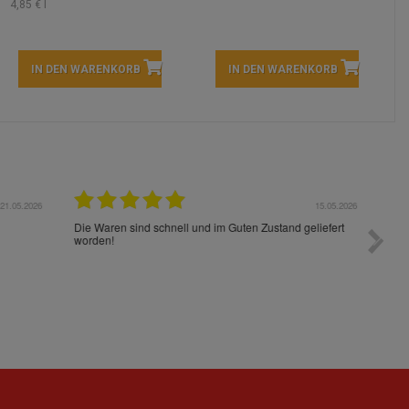
4,85 € l
IN DEN WARENKORB
IN DEN WARENKORB
05.2026
15.05.2026
Die Waren sind schnell und im Guten Zustand geliefert
Preis s
worden!