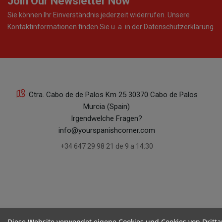
Join Our Newsletter Now
Sie können Ihr Einverständnis jederzeit widerrufen. Unsere
Kontaktinformationen finden Sie u. a. in der Datenschutzerklärung.
Ctra. Cabo de de Palos Km 25 30370 Cabo de Palos
Murcia (Spain)
Irgendwelche Fragen?
info@yourspanishcorner.com
+34 647 29 98 21 de 9 a 14:30
Diese Website verwendet eigene Cookies und Cookies von Dritta