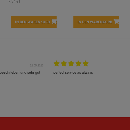
7,54 € l
IN DEN WARENKORB
IN DEN WARENKORB
22.05.2026
21.
schrieben und sehr gut
perfect service as always