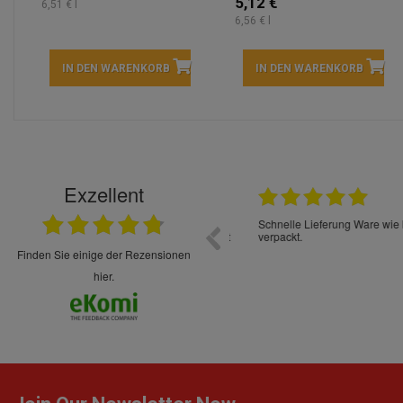
5,12 €
6,51 € l
6,56 € l
IN DEN WARENKORB
IN DEN WARENKORB
Exzellent
22.05.2026
immer sehr sorgsam verpackt. Alles kommt
Schnelle Lieferung Ware wie be
cht Spaß so einzukaufen. Die Abwicklung ist
verpackt.
uverlässig
finden Sie einige der Rezensionen
hier.