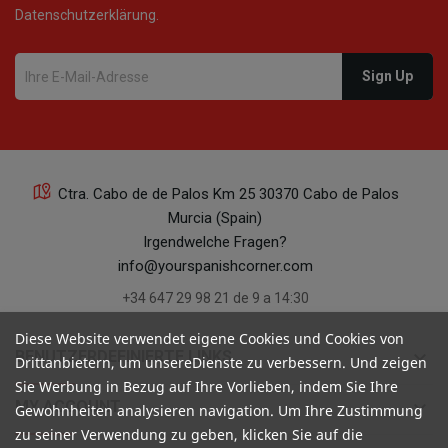
Datenschutzerklärung.
Ctra. Cabo de de Palos Km 25 30370 Cabo de Palos
Murcia (Spain)
Irgendwelche Fragen?
info@yourspanishcorner.com
+34 647 29 98 21 de 9 a 14:30
Diese Website verwendet eigene Cookies und Cookies von
keyboard_arrow_down
BENUTZERDEFINIERTE LINKS
Drittanbietern, um unsereDienste zu verbessern. Und zeigen
Sie Werbung in Bezug auf Ihre Vorlieben, indem Sie Ihre
keyboard_arrow_down
MY ACCOUNT
Gewohnheiten analysieren navigation. Um Ihre Zustimmung
zu seiner Verwendung zu geben, klicken Sie auf die