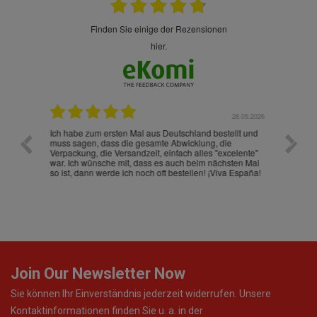
finden Sie einige der Rezensionen
hier.
.07.2026
28.05.2026
nd
Ich habe zum ersten Mal aus Deutschland bestellt und
Die War
muss sagen, dass die gesamte Abwicklung, die
gut an
Verpackung, die Versandzeit, einfach alles "excelente"
ist sch
war. Ich wünsche mit, dass es auch beim nächsten Mal
so ist, dann werde ich noch oft bestellen! ¡Viva España!
Join Our Newsletter Now
Sie können Ihr Einverständnis jederzeit widerrufen. Unsere
Kontaktinformationen finden Sie u. a. in der