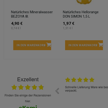
Natürliches Mineralwasser
Natürliches Hellorange
BEZOYA 8l.
DON SIMON 1,5 L
4,90 €
1,97 €
0,74 € l
1,31 € l
IN DEN WARENKORB
IN DEN WARENKORB
Exzellent
22.05.2026
immer sehr sorgsam verpackt. Alles kommt
Schnelle Lieferung Ware wie be
cht Spaß so einzukaufen. Die Abwicklung ist
verpackt.
uverlässig
finden Sie einige der Rezensionen
hier.