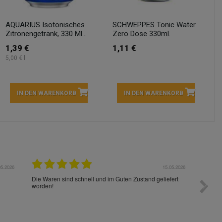
AQUARIUS Isotonisches
SCHWEPPES Tonic Water
Zitronengetränk, 330 Ml...
Zero Dose 330ml.
1,39 €
1,11 €
5,00 € l
IN DEN WARENKORB
IN DEN WARENKORB
05.2026
15.05.2026
Die Waren sind schnell und im Guten Zustand geliefert
Preis s
worden!