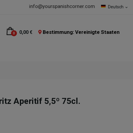
info@yourspanishcorner.com
Deutsch
expand_more
Bestimmung: Vereinigte Staaten
0,00 €
0
tz Aperitif 5,5º 75cl.