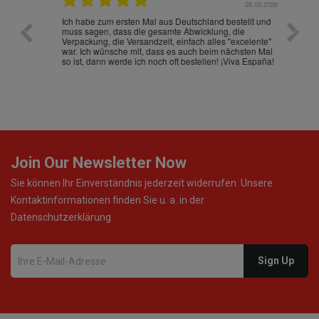
.07.2026
28.05.2026
nd
Ich habe zum ersten Mal aus Deutschland bestellt und
Die War
muss sagen, dass die gesamte Abwicklung, die
gut an
Verpackung, die Versandzeit, einfach alles "excelente"
ist sch
war. Ich wünsche mit, dass es auch beim nächsten Mal
so ist, dann werde ich noch oft bestellen! ¡Viva España!
Join Our Newsletter Now
Sie können Ihr Einverständnis jederzeit widerrufen. Unsere
Kontaktinformationen finden Sie u. a. in der
Datenschutzerklärung.