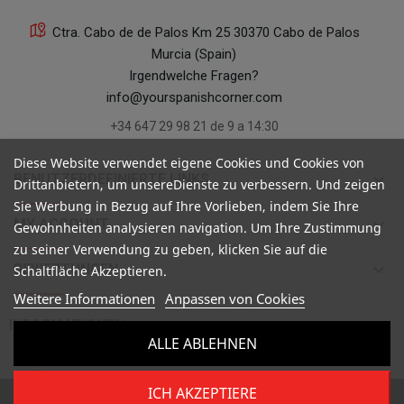
Ctra. Cabo de de Palos Km 25 30370 Cabo de Palos
Murcia (Spain)
Irgendwelche Fragen?
info@yourspanishcorner.com
+34 647 29 98 21 de 9 a 14:30
Diese Website verwendet eigene Cookies und Cookies von
keyboard_arrow_down
BENUTZERDEFINIERTE LINKS
Drittanbietern, um unsereDienste zu verbessern. Und zeigen
Sie Werbung in Bezug auf Ihre Vorlieben, indem Sie Ihre
keyboard_arrow_down
MY ACCOUNT
Gewohnheiten analysieren navigation. Um Ihre Zustimmung
zu seiner Verwendung zu geben, klicken Sie auf die
keyboard_arrow_down
BEWERTUNGEN
Schaltfläche Akzeptieren.
Weitere Informationen
Anpassen von Cookies

INFORMATIONEN
ALLE ABLEHNEN
ICH AKZEPTIERE
Copyright ©
Your Spanish Corner
. Todos los derechos reservados