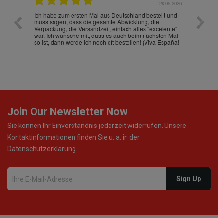
.07.2026
28.05.2026
nd
Ich habe zum ersten Mal aus Deutschland bestellt und
Die War
muss sagen, dass die gesamte Abwicklung, die
gut an
Verpackung, die Versandzeit, einfach alles "excelente"
ist sch
war. Ich wünsche mit, dass es auch beim nächsten Mal
so ist, dann werde ich noch oft bestellen! ¡Viva España!
Join Our Newsletter Now
Sie können Ihr Einverständnis jederzeit widerrufen. Unsere
Kontaktinformationen finden Sie u. a. in der
Datenschutzerklärung.