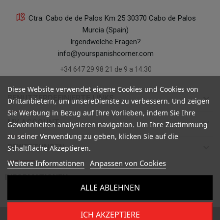
Ctra. Cabo de de Palos Km 25 30370 Cabo de Palos
Murcia (Spain)
Irgendwelche Fragen?
info@yourspanishcorner.com
+34 647 29 98 21 de 9 a 14:30
Diese Website verwendet eigene Cookies und Cookies von
keyboard_arrow_down
BENUTZERDEFINIERTE LINKS
Drittanbietern, um unsereDienste zu verbessern. Und zeigen
Sie Werbung in Bezug auf Ihre Vorlieben, indem Sie Ihre
keyboard_arrow_down
MY ACCOUNT
Gewohnheiten analysieren navigation. Um Ihre Zustimmung
zu seiner Verwendung zu geben, klicken Sie auf die
keyboard_arrow_down
BEWERTUNGEN
Schaltfläche Akzeptieren.
Weitere Informationen
Anpassen von Cookies

INFORMATIONEN
ALLE ABLEHNEN
ICH AKZEPTIERE
Copyright ©
Your Spanish Corner
. Todos los derechos reservados