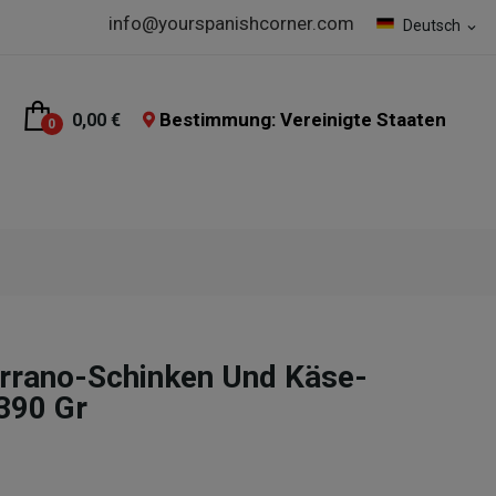
info@yourspanishcorner.com
Deutsch
expand_more
Bestimmung: Vereinigte Staaten
0,00 €
0
errano-Schinken Und Käse-
90 Gr