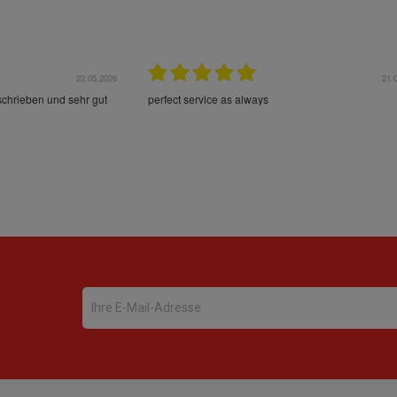
22.05.2026
21.
schrieben und sehr gut
perfect service as always