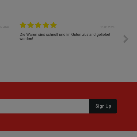
05.2026
15.05.2026
Die Waren sind schnell und im Guten Zustand geliefert
Preis s
worden!