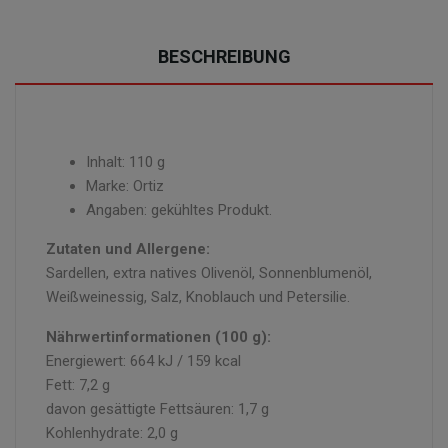
BESCHREIBUNG
Inhalt: 110 g
Marke: Ortiz
Angaben: gekühltes Produkt.
Zutaten und Allergene:
Sardellen, extra natives Olivenöl, Sonnenblumenöl,
Weißweinessig, Salz, Knoblauch und Petersilie.
Nährwertinformationen (100 g):
Energiewert: 664 kJ / 159 kcal
Fett: 7,2 g
davon gesättigte Fettsäuren: 1,7 g
Kohlenhydrate: 2,0 g