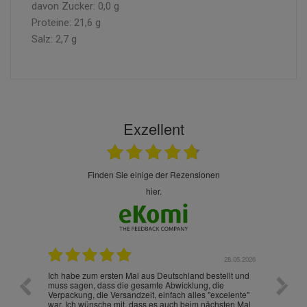
davon Zucker: 0,0 g
Proteine: 21,6 g
Salz: 2,7 g
Exzellent
finden Sie einige der Rezensionen
hier.
.07.2026
28.05.2026
nd
Ich habe zum ersten Mal aus Deutschland bestellt und
Die War
muss sagen, dass die gesamte Abwicklung, die
gut an
Verpackung, die Versandzeit, einfach alles "excelente"
ist sch
war. Ich wünsche mit, dass es auch beim nächsten Mal