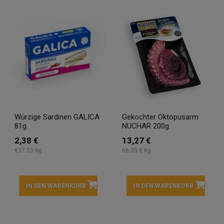
Würzige Sardinen GALICA
Gekochter Oktopusarm
81g.
NUCHAR 200g.
2,38 €
13,27 €
€37.53 Kg
66,35 € Kg
IN DEN WARENKORB
IN DEN WARENKORB