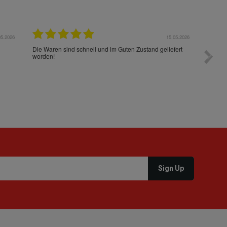
05.2026
15.05.2026
Die Waren sind schnell und im Guten Zustand geliefert
Preis s
worden!