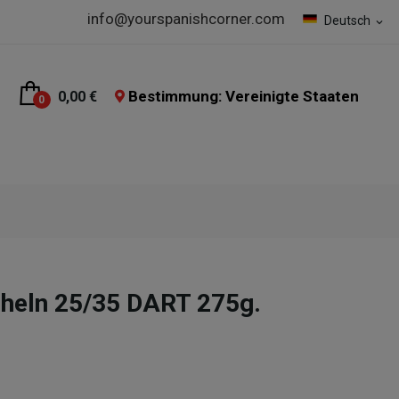
info@yourspanishcorner.com
Deutsch
expand_more
Bestimmung: Vereinigte Staaten
0,00 €
0
cheln 25/35 DART 275g.