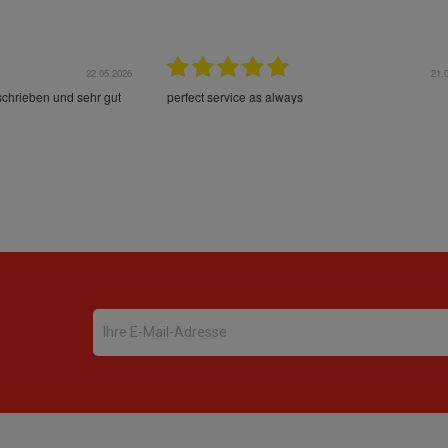
22.05.2026
21.
schrieben und sehr gut
perfect service as always