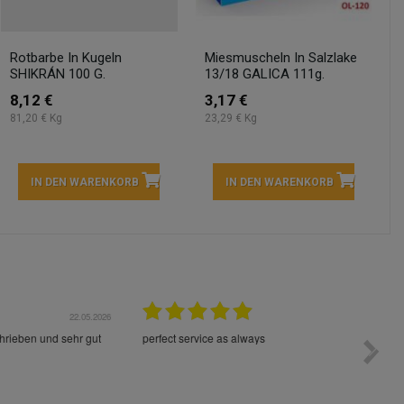
Rotbarbe In Kugeln
Miesmuscheln In Salzlake
SHIKRÁN 100 G.
13/18 GALICA 111g.
8,12 €
3,17 €
81,20 € Kg
23,29 € Kg
IN DEN WARENKORB
IN DEN WARENKORB
05.2026
15.05.2026
Die Waren sind schnell und im Guten Zustand geliefert
Preis s
worden!