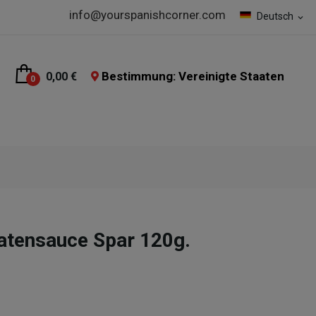
info@yourspanishcorner.com
Deutsch
expand_more
Bestimmung: Vereinigte Staaten
0,00 €
0
atensauce Spar 120g.