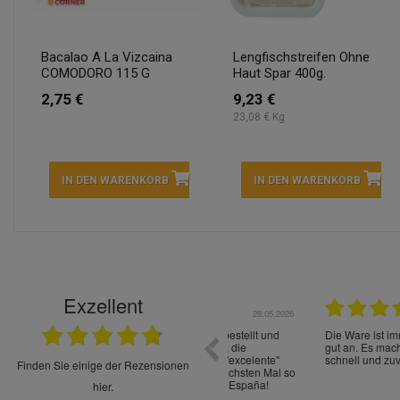
Bacalao A La Vizcaina
Lengfischstreifen Ohne
COMODORO 115 G
Haut Spar 400g.
2,75 €
9,23 €
23,08 € Kg
IN DEN WARENKORB
IN DEN WARENKORB
Exzellent
22.05.2026
immer sehr sorgsam verpackt. Alles kommt
Schnelle Lieferung Ware wie be
cht Spaß so einzukaufen. Die Abwicklung ist
verpackt.
uverlässig
finden Sie einige der Rezensionen
hier.