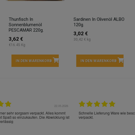
Thunfisch In
Sardinen In Olivenöl ALBO
Sonnenblumenöl
120g.
PESCAMAR 220g.
3,02 €
3,62 €
30,42 € kg
€16.45 Kg
IN DEN WARENKORB
IN DEN WARENKORB
22.05.2026
21.
schrieben und sehr gut
perfect service as always