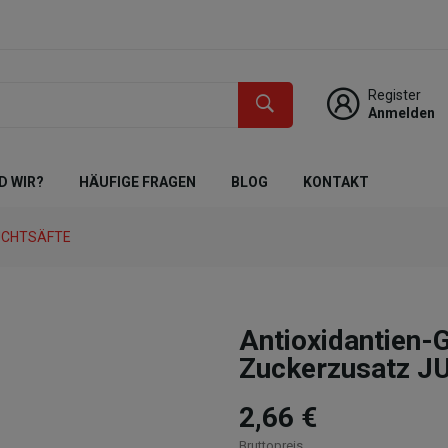
Register
Anmelden
D WIR?
HÄUFIGE FRAGEN
BLOG
KONTAKT
UCHTSÄFTE
Antioxidantien-
Zuckerzusatz JU
2,66 €
Bruttopreis