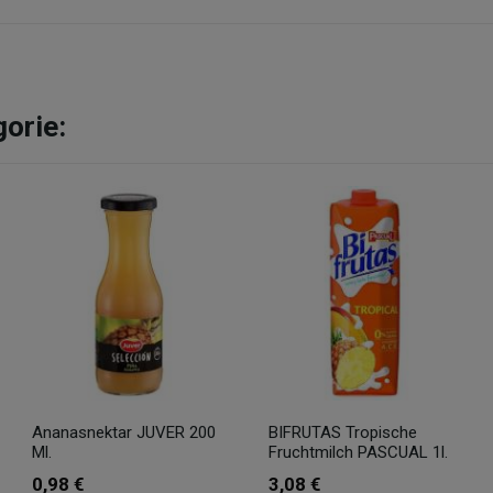
gorie:
Ananasnektar JUVER 200
BIFRUTAS Tropische
Ml.
Fruchtmilch PASCUAL 1l.
0,98 €
3,08 €