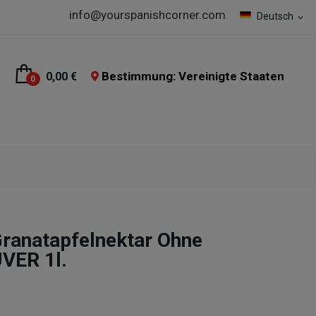
info@yourspanishcorner.com
Deutsch
expand_more
Bestimmung: Vereinigte Staaten
0,00 €
0
Granatapfelnektar Ohne
VER 1l.