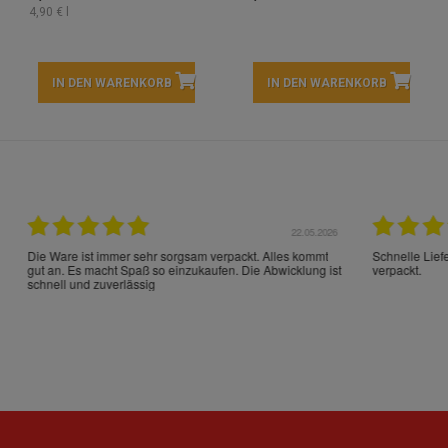
4,90 € l
IN DEN WARENKORB
IN DEN WARENKORB
22.05.2026
21.
schrieben und sehr gut
perfect service as always