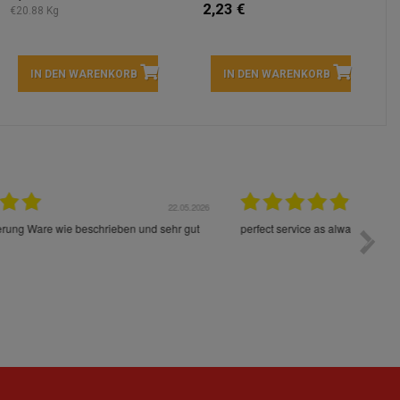
2,23 €
€20.88 Kg
IN DEN WARENKORB
IN DEN WARENKORB
05.2026
15.05.2026
Die Waren sind schnell und im Guten Zustand geliefert
Preis s
worden!