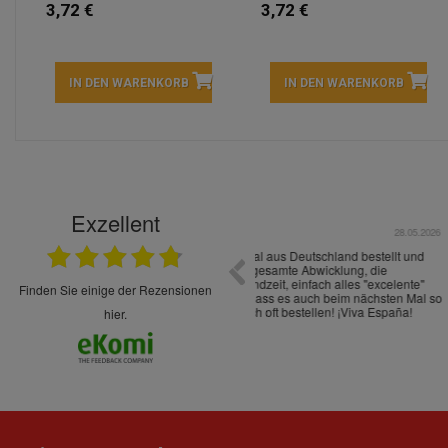
3,72 €
3,72 €
IN DEN WARENKORB
IN DEN WARENKORB
Exzellent
22.05.2026
immer sehr sorgsam verpackt. Alles kommt
Schnelle Lieferung Ware wie be
cht Spaß so einzukaufen. Die Abwicklung ist
verpackt.
uverlässig
finden Sie einige der Rezensionen
hier.