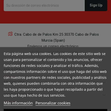
Ctra. Cabo de de Palos Km 25 30370 Cabo de Palos
Murcia (Spain)
Envíenos un correo electrónico:
info@yourspanishcorner.com
Esta página web usa cookies. Las cookies de este sitio web se
usan para personalizar el contenido y los anuncios, ofrecer
+34 647 29 98 21 de 9 a 14:30
funciones de redes sociales y analizar el tráfico. Además,
keyboard_arrow_down
ENLACES
compartimos información sobre el uso que haga del sitio web
con nuestros partners de redes sociales, publicidad y análisis
keyboard_arrow_down
MI CUENTA
web, quienes pueden combinarla con otra información que
les haya proporcionado o que hayan recopilado a partir del
keyboard_arrow_down
VALORACIONES
uso que haya hecho de sus servicios.
Más información
Personalizar cookies

INFORMACIÓN