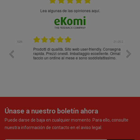
Lea algunas de las opiniones aquí.
.05.2026
21.05.2026
Prodotti di qualità. Sito web user-friendly. Consegna
10/10
rapida. Prezzi onesti. Imballaggio eccellente. Ormai
faccio un ordine al mese e sono soddisfattissimo.
Únase a nuestro boletín ahora
Puede darse de baja en cualquier momento. Para ello, consulte
nuestra información de contacto en el aviso legal.