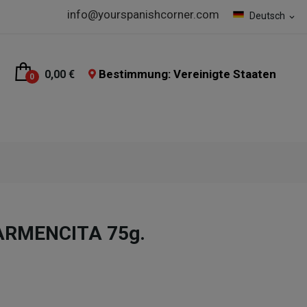
info@yourspanishcorner.com
Deutsch
expand_more
Bestimmung: Vereinigte Staaten
0,00 €
0
CARMENCITA 75g.