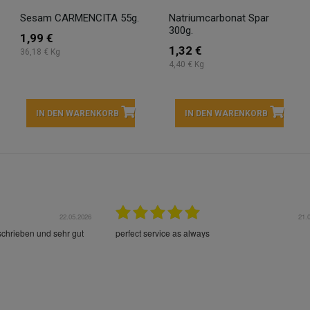
Sesam CARMENCITA 55g.
Natriumcarbonat Spar
300g.
1,99 €
1,32 €
36,18 € Kg
4,40 € Kg
IN DEN WARENKORB
IN DEN WARENKORB
22.05.2026
21.
schrieben und sehr gut
perfect service as always