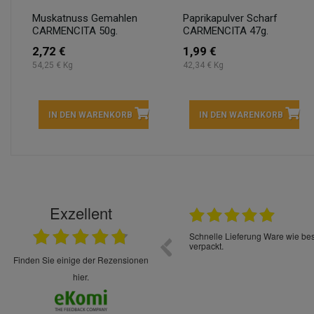
Muskatnuss Gemahlen
Paprikapulver Scharf
CARMENCITA 50g.
CARMENCITA 47g.
2,72 €
1,99 €
54,25 € Kg
42,34 € Kg
IN DEN WARENKORB
IN DEN WARENKORB
Exzellent
22.05.2026
immer sehr sorgsam verpackt. Alles kommt
Schnelle Lieferung Ware wie be
cht Spaß so einzukaufen. Die Abwicklung ist
verpackt.
uverlässig
finden Sie einige der Rezensionen
hier.