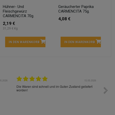
Hühner- Und
Geräucherter Paprika
Fleischgewürz
CARMENCITA 75g.
CARMENCITA 70g.
4,08 €
2,19 €
31,29 € Kg
IN DEN WARENKORB
IN DEN WARENKORB
05.2026
15.05.2026
Die Waren sind schnell und im Guten Zustand geliefert
Preis s
worden!