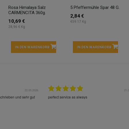
Rosa Himalaya Salz
5 Pfeffermühle Spar 48 G.
CARMENCITA 360g.
2,84 €
10,69 €
€59.17 Kg
28,96 € Kg
IN DEN WARENKORB
IN DEN WARENKORB
22.05.2026
21.
schrieben und sehr gut
perfect service as always