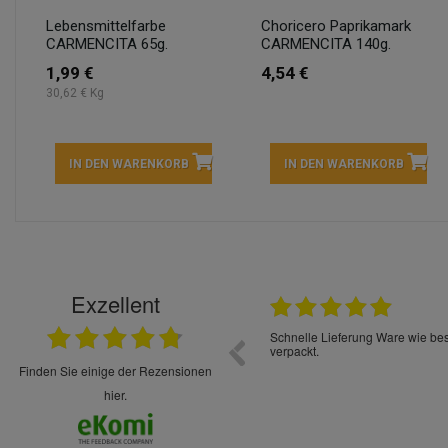
Lebensmittelfarbe
Choricero Paprikamark
CARMENCITA 65g.
CARMENCITA 140g.
1,99 €
4,54 €
30,62 € Kg
IN DEN WARENKORB
IN DEN WARENKORB
Exzellent
22.05.2026
immer sehr sorgsam verpackt. Alles kommt
Schnelle Lieferung Ware wie be
cht Spaß so einzukaufen. Die Abwicklung ist
verpackt.
uverlässig
finden Sie einige der Rezensionen
hier.