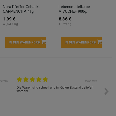
Ñora Pfeffer Gehackt
Lebensmittelfarbe
CARMENCITA 41g.
VIVOCHEF 900g.
1,99 €
8,36 €
48,54 € Kg
€9.29 Kg
IN DEN WARENKORB
IN DEN WARENKORB
05.2026
15.05.2026
Die Waren sind schnell und im Guten Zustand geliefert
Preis s
worden!