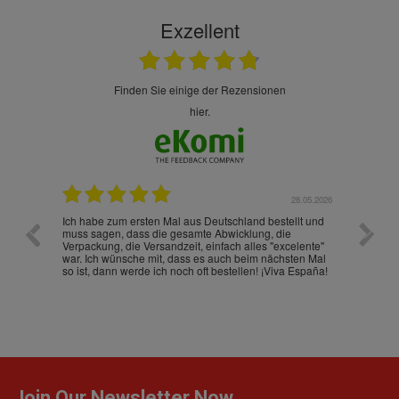
Exzellent
finden Sie einige der Rezensionen
hier.
.07.2026
28.05.2026
nd
Ich habe zum ersten Mal aus Deutschland bestellt und
Die War
muss sagen, dass die gesamte Abwicklung, die
gut an
Verpackung, die Versandzeit, einfach alles "excelente"
ist sch
war. Ich wünsche mit, dass es auch beim nächsten Mal
so ist, dann werde ich noch oft bestellen! ¡Viva España!
Join Our Newsletter Now