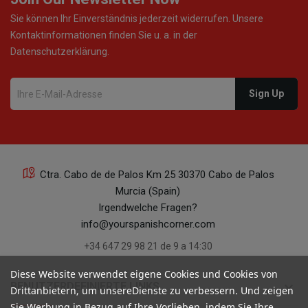
Sie können Ihr Einverständnis jederzeit widerrufen. Unsere
Kontaktinformationen finden Sie u. a. in der
Datenschutzerklärung.
Ctra. Cabo de de Palos Km 25 30370 Cabo de Palos
Murcia (Spain)
Irgendwelche Fragen?
info@yourspanishcorner.com
+34 647 29 98 21 de 9 a 14:30
Diese Website verwendet eigene Cookies und Cookies von
keyboard_arrow_down
BENUTZERDEFINIERTE LINKS
Drittanbietern, um unsereDienste zu verbessern. Und zeigen
Sie Werbung in Bezug auf Ihre Vorlieben, indem Sie Ihre