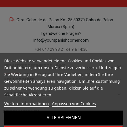
Ctra. Cabo de de Palos Km 25 30370 Cabo de Palos
Murcia (Spain)
Irgendwelche Fragen?
info@yourspanishcorner.com
+34 647 29 98 21 de 9 a 14:30
Diese Website verwendet eigene Cookies und Cookies von
keyboard_arrow_down
BENUTZERDEFINIERTE LINKS
Drittanbietern, um unsereDienste zu verbessern. Und zeigen
Sie Werbung in Bezug auf Ihre Vorlieben, indem Sie Ihre
keyboard_arrow_down
MY ACCOUNT
Gewohnheiten analysieren navigation. Um Ihre Zustimmung
zu seiner Verwendung zu geben, klicken Sie auf die
keyboard_arrow_down
BEWERTUNGEN
Schaltfläche Akzeptieren.
Weitere Informationen
Anpassen von Cookies

INFORMATIONEN
ALLE ABLEHNEN