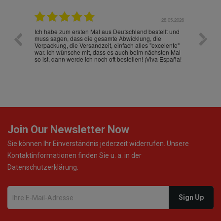
.07.2026
28.05.2026
nd
Ich habe zum ersten Mal aus Deutschland bestellt und
Die War
muss sagen, dass die gesamte Abwicklung, die
gut an
Verpackung, die Versandzeit, einfach alles "excelente"
ist sch
war. Ich wünsche mit, dass es auch beim nächsten Mal
so ist, dann werde ich noch oft bestellen! ¡Viva España!
Join Our Newsletter Now
Sie können Ihr Einverständnis jederzeit widerrufen. Unsere
Kontaktinformationen finden Sie u. a. in der
Datenschutzerklärung.