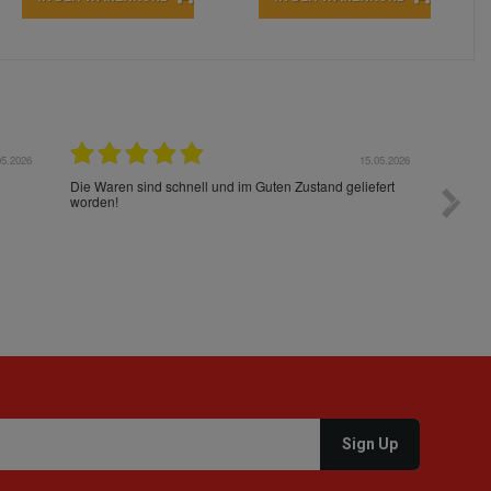
05.2026
15.05.2026
Die Waren sind schnell und im Guten Zustand geliefert
Preis s
worden!