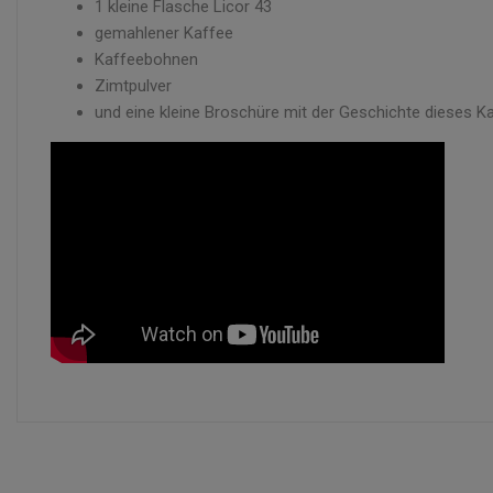
1 kleine Flasche Licor 43
gemahlener Kaffee
Kaffeebohnen
Zimtpulver
und eine kleine Broschüre mit der Geschichte dieses K