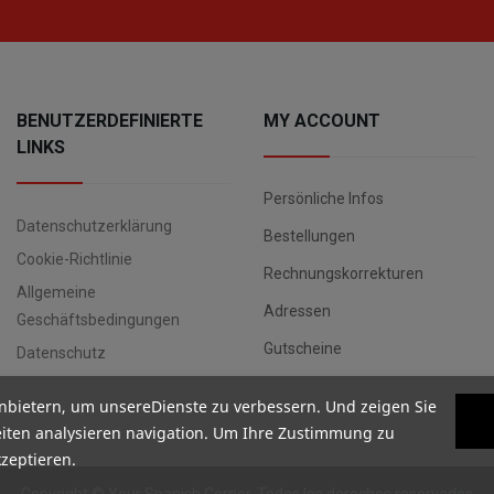
BENUTZERDEFINIERTE
MY ACCOUNT
LINKS
Persönliche Infos
Datenschutzerklärung
Bestellungen
Cookie-Richtlinie
Rechnungskorrekturen
Allgemeine
Adressen
Geschäftsbedingungen
Gutscheine
Datenschutz
nbietern, um unsereDienste zu verbessern. Und zeigen Sie
iten analysieren navigation. Um Ihre Zustimmung zu
kzeptieren.
Copyright ©
Your Spanish Corner
. Todos los derechos reservados