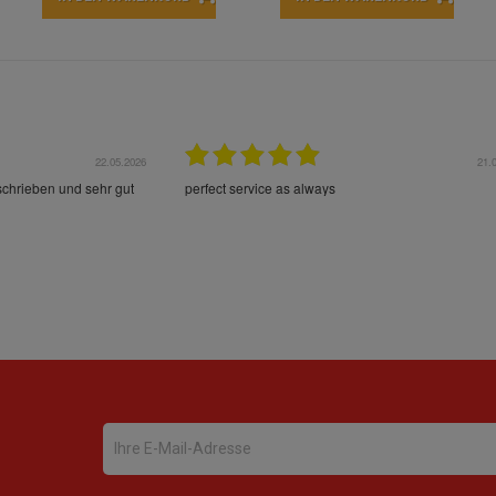
22.05.2026
21.
schrieben und sehr gut
perfect service as always