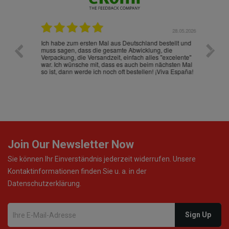
.07.2026
28.05.2026
nd
Ich habe zum ersten Mal aus Deutschland bestellt und
Die War
muss sagen, dass die gesamte Abwicklung, die
gut an
Verpackung, die Versandzeit, einfach alles "excelente"
ist sch
war. Ich wünsche mit, dass es auch beim nächsten Mal
so ist, dann werde ich noch oft bestellen! ¡Viva España!
Join Our Newsletter Now
Sie können Ihr Einverständnis jederzeit widerrufen. Unsere
Kontaktinformationen finden Sie u. a. in der
Datenschutzerklärung.