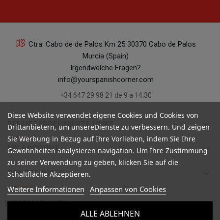
Ctra. Cabo de de Palos Km 25 30370 Cabo de Palos
Murcia (Spain)
Irgendwelche Fragen?
info@yourspanishcorner.com
+34 647 29 98 21 de 9 a 14:30
Diese Website verwendet eigene Cookies und Cookies von
keyboard_arrow_down
BENUTZERDEFINIERTE LINKS
Drittanbietern, um unsereDienste zu verbessern. Und zeigen
Sie Werbung in Bezug auf Ihre Vorlieben, indem Sie Ihre
keyboard_arrow_down
MY ACCOUNT
Gewohnheiten analysieren navigation. Um Ihre Zustimmung
zu seiner Verwendung zu geben, klicken Sie auf die
keyboard_arrow_down
BEWERTUNGEN
Schaltfläche Akzeptieren.
Weitere Informationen
Anpassen von Cookies

INFORMATIONEN
ALLE ABLEHNEN