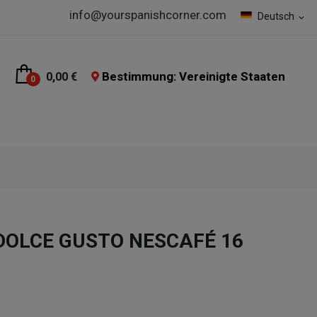
info@yourspanishcorner.com
Deutsch
expand_more
Bestimmung: Vereinigte Staaten
0,00 €
0
o DOLCE GUSTO NESCAFÉ 16