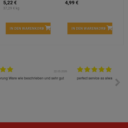
5,22 €
4,99 €
37,29 € kg
IN DEN WARENKORB
IN DEN WARENKORB
05.2026
15.05.2026
Die Waren sind schnell und im Guten Zustand geliefert
Preis s
worden!