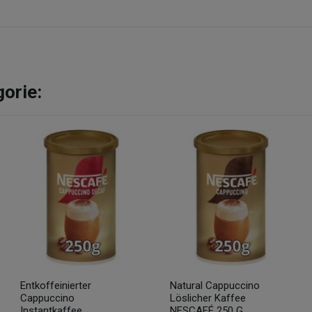
gorie:
Entkoffeinierter
Natural Cappuccino
Cappuccino
Löslicher Kaffee
Instantkaffee...
NESCAFÉ 250 G