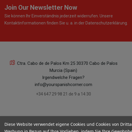
Join Our Newsletter Now
Sie können Ihr Einverständnis jederzeit widerrufen. Unsere
Kontaktinformationen finden Sie u. a. in der Datenschutzerklärung.
Ctra. Cabo de de Palos Km 25 30370 Cabo de Palos
Murcia (Spain)
Irgendwelche Fragen?
info@yourspanishcorner.com
+34 647 29 98 21 de 9 a 14:30
Diese Website verwendet eigene Cookies und Cookies von Dritta
Werbung in Bezug auf Ihre Vorlieben, indem Sie Ihre Gewohnhe