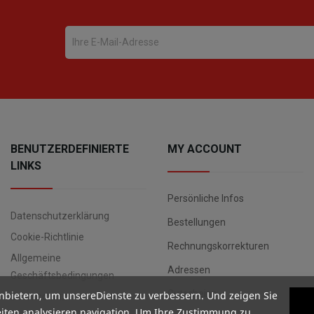
BENUTZERDEFINIERTE
MY ACCOUNT
LINKS
Persönliche Infos
Datenschutzerklärung
Bestellungen
Cookie-Richtlinie
Rechnungskorrekturen
Allgemeine
Adressen
Geschäftsbedingungen
Gutscheine
nbietern, um unsereDienste zu verbessern. Und zeigen Sie
Datenschutz
iten analysieren navigation. Um Ihre Zustimmung zu