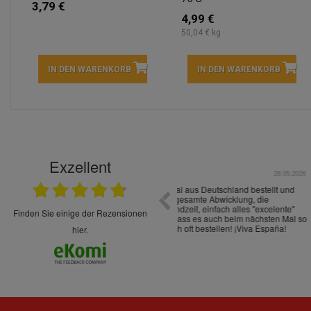
3,79 €
4,99 €
50,04 € kg
IN DEN WARENKORB
IN DEN WARENKORB
Exzellent
22.05.2026
immer sehr sorgsam verpackt. Alles kommt
Schnelle Lieferung Ware wie be
cht Spaß so einzukaufen. Die Abwicklung ist
verpackt.
uverlässig
finden Sie einige der Rezensionen
hier.