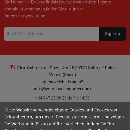
Sie können Ihr Einverständnis jederzeit widerrufen. Unsere
Kontaktinformationen finden Sie u. a. in der
Datenschutzerklärung.
Ctra. Cabo de de Palos Km 25 30370 Cabo de Palos
Murcia (Spain)
Irgendwelche Fragen?
info@yourspanishcorner.com
+34 647 29 98 21 de 9 a 14:30
Diese Website verwendet eigene Cookies und Cookies von
keyboard_arrow_down
BENUTZERDEFINIERTE LINKS
Drittanbietern, um unsereDienste zu verbessern. Und zeigen
Sie Werbung in Bezug auf Ihre Vorlieben, indem Sie Ihre
MY ACCOUNT