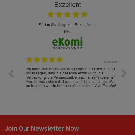
Exzellent
finden Sie einige der Rezensionen
hier.
.07.2026
28.05.2026
nd
Ich habe zum ersten Mal aus Deutschland bestellt und
Die War
muss sagen, dass die gesamte Abwicklung, die
gut an
Verpackung, die Versandzeit, einfach alles "excelente"
ist sch
war. Ich wünsche mit, dass es auch beim nächsten Mal
so ist, dann werde ich noch oft bestellen! ¡Viva España!
Join Our Newsletter Now