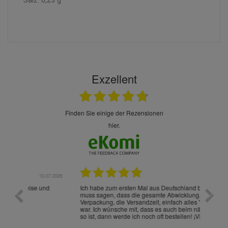
Exzellent
finden Sie einige der Rezensionen
hier.
.07.2026
28.05.2026
nd
Ich habe zum ersten Mal aus Deutschland bestellt und
Die War
muss sagen, dass die gesamte Abwicklung, die
gut an
Verpackung, die Versandzeit, einfach alles "excelente"
ist sch
war. Ich wünsche mit, dass es auch beim nächsten Mal
so ist, dann werde ich noch oft bestellen! ¡Viva España!