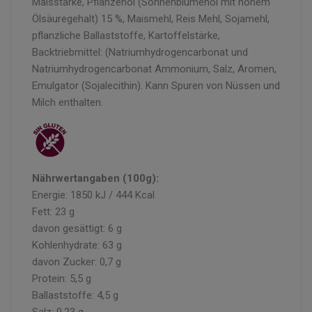
Maisstärke, Pflanzenöl (Sonnenblumenöl mit hohem
Ölsäuregehalt) 15 %, Maismehl, Reis Mehl, Sojamehl,
pflanzliche Ballaststoffe, Kartoffelstärke,
Backtriebmittel: (Natriumhydrogencarbonat und
Natriumhydrogencarbonat Ammonium, Salz, Aromen,
Emulgator (Sojalecithin). Kann Spuren von Nüssen und
Milch enthalten.
Nährwertangaben (100g):
Energie: 1850 kJ / 444 Kcal
Fett: 23 g
davon gesättigt: 6 g
Kohlenhydrate: 63 g
davon Zucker: 0,7 g
Protein: 5,5 g
Ballaststoffe: 4,5 g
Salz: 0,23 g