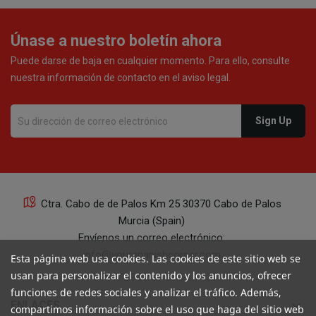
Únase a nuestro boletín ahora
Puede darse de baja en cualquier momento. Para ello, consulte
nuestra información de contacto en el aviso legal.
Ctra. Cabo de de Palos Km 25 30370 Cabo de Palos
Murcia (Spain)
Envíenos un correo electrónico:
info@yourspanishcorner.com
Esta página web usa cookies. Las cookies de este sitio web se
usan para personalizar el contenido y los anuncios, ofrecer
+34 647 29 98 21 de 9 a 14:30
funciones de redes sociales y analizar el tráfico. Además,
keyboard_arrow_down
ENLACES
compartimos información sobre el uso que haga del sitio web