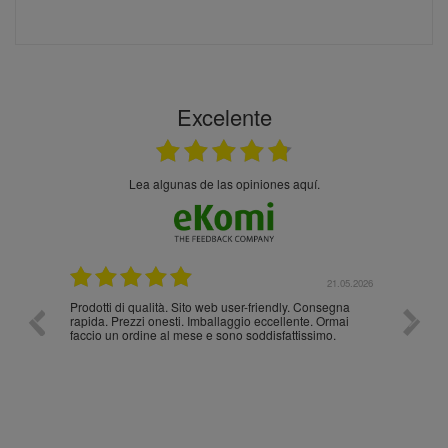
Excelente
Lea algunas de las opiniones aquí.
.05.2026
21.05.2026
Prodotti di qualità. Sito web user-friendly. Consegna
10/10
rapida. Prezzi onesti. Imballaggio eccellente. Ormai
faccio un ordine al mese e sono soddisfattissimo.