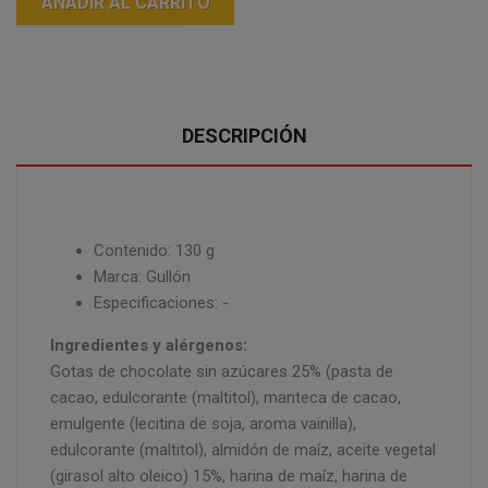
AÑADIR AL CARRITO
DESCRIPCIÓN
Contenido: 130 g
Marca: Gullón
Especificaciones: -
Ingredientes y alérgenos:
Gotas de chocolate sin azúcares 25% (pasta de
cacao, edulcorante (maltitol), manteca de cacao,
emulgente (lecitina de soja, aroma vainilla),
edulcorante (maltitol), almidón de maíz, aceite vegetal
(girasol alto oleico) 15%, harina de maíz, harina de