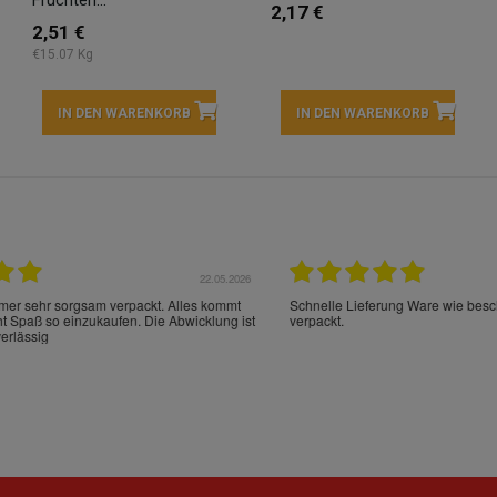
Früchten...
2,17 €
2,51 €
€15.07 Kg
IN DEN WARENKORB
IN DEN WARENKORB
22.05.2026
21.
schrieben und sehr gut
perfect service as always