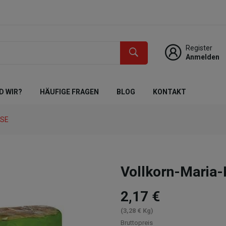
Register
Anmelden
D WIR?
HÄUFIGE FRAGEN
BLOG
KONTAKT
KSE
Vollkorn-Maria
2,17 €
(3,28 € Kg)
Bruttopreis