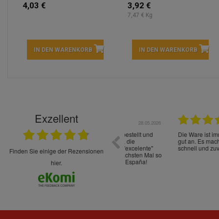
4,03 €
3,92 €
7,47 € Kg
IN DEN WARENKORB
IN DEN WARENKORB
Exzellent
22.05.2026
immer sehr sorgsam verpackt. Alles kommt
Schnelle Lieferung Ware wie be
cht Spaß so einzukaufen. Die Abwicklung ist
verpackt.
uverlässig
finden Sie einige der Rezensionen
hier.