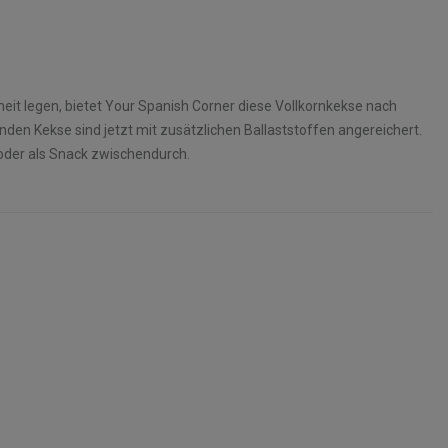
dheit legen, bietet Your Spanish Corner diese Vollkornkekse nach
runden Kekse sind jetzt mit zusätzlichen Ballaststoffen angereichert.
oder als Snack zwischendurch.