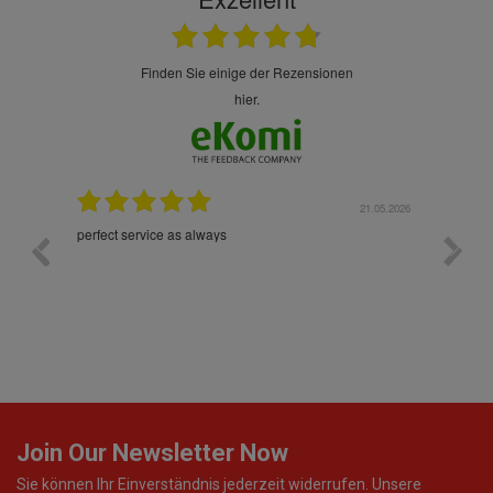
finden Sie einige der Rezensionen
hier.
.05.2026
21.05.2026
hr gut
perfect service as always
Die War
worden
Join Our Newsletter Now
Sie können Ihr Einverständnis jederzeit widerrufen. Unsere