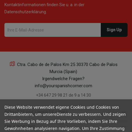
Kontaktinformationen finden Sie u. a. in der
Datenschutzerklärung.
Ctra. Cabo de de Palos Km 25 30370 Cabo de Palos
Murcia (Spain)
Irgendwelche Fragen?
info@yourspanishcorner.com
+34 647 29 98 21 de 9 a 14:30
Diese Website verwendet eigene Cookies und Cookies von
keyboard_arrow_down
BENUTZERDEFINIERTE LINKS
Drittanbietern, um unsereDienste zu verbessern. Und zeigen
Sie Werbung in Bezug auf Ihre Vorlieben, indem Sie Ihre
keyboard_arrow_down
MY ACCOUNT
Gewohnheiten analysieren navigation. Um Ihre Zustimmung