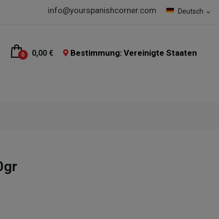
info@yourspanishcorner.com
Deutsch
expand_more
Bestimmung: Vereinigte Staaten
0,00 €
0
0gr