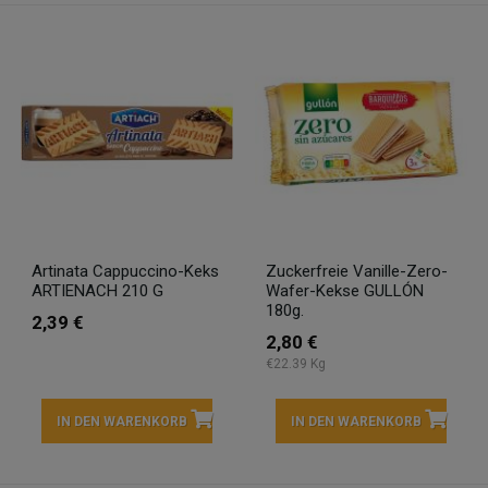
Artinata Cappuccino-Keks
Zuckerfreie Vanille-Zero-
ARTIENACH 210 G
Wafer-Kekse GULLÓN
180g.
2,39 €
2,80 €
€22.39 Kg
IN DEN WARENKORB
IN DEN WARENKORB