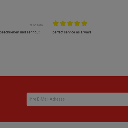
22.05.2026
21.
schrieben und sehr gut
perfect service as always