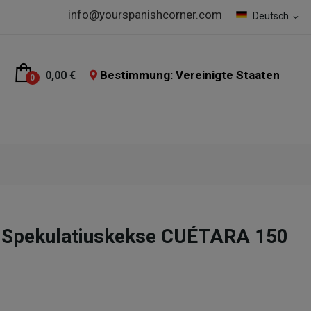
info@yourspanishcorner.com
Deutsch
expand_more
Bestimmung: Vereinigte Staaten
0,00 €
0
e Spekulatiuskekse CUÉTARA 150