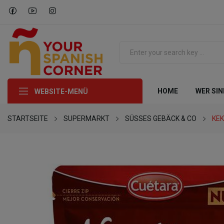
HOME
WER SIN
WEBSITE-MENÜ
STARTSEITE
SUPERMARKT
SÜSSES GEBÄCK & CO
KE