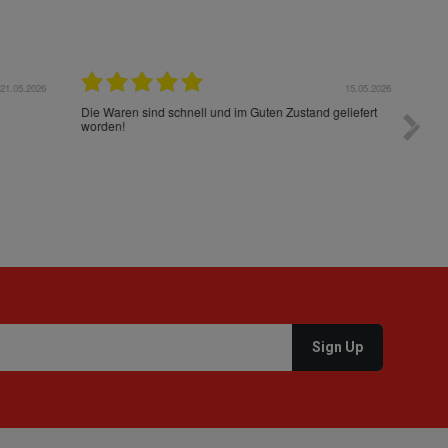
05.2026
15.05.2026
Die Waren sind schnell und im Guten Zustand geliefert
Preis s
worden!