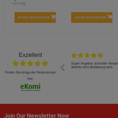
7,97 € Kg
IN DEN WARENKORB
IN DEN WARENKORB
Exzellent
22.05.2026
immer sehr sorgsam verpackt. Alles kommt
Schnelle Lieferung Ware wie be
cht Spaß so einzukaufen. Die Abwicklung ist
verpackt.
uverlässig
finden Sie einige der Rezensionen
hier.
Join Our Newsletter Now