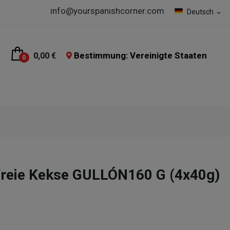
info@yourspanishcorner.com
Deutsch
expand_more
Bestimmung: Vereinigte Staaten
0,00 €
0
freie Kekse GULLÓN160 G (4x40g)