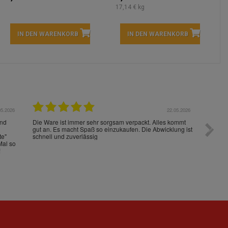
17,14 € kg
IN DEN WARENKORB
IN DEN WARENKORB
05.2026
15.05.2026
Die Waren sind schnell und im Guten Zustand geliefert
Preis s
worden!