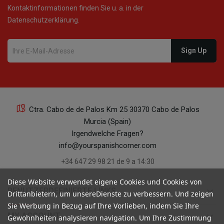
Kontaktinformationen finden Sie u. a. in der
Datenschutzerklärung.
Ctra. Cabo de de Palos Km 25 30370 Cabo de Palos
Murcia (Spain)
Irgendwelche Fragen?
info@yourspanishcorner.com
+34 647 29 98 21 de 9 a 14:30
Diese Website verwendet eigene Cookies und Cookies von
keyboard_arrow_down
BENUTZERDEFINIERTE LINKS
Drittanbietern, um unsereDienste zu verbessern. Und zeigen
Sie Werbung in Bezug auf Ihre Vorlieben, indem Sie Ihre
keyboard_arrow_down
MY ACCOUNT
Gewohnheiten analysieren navigation. Um Ihre Zustimmung