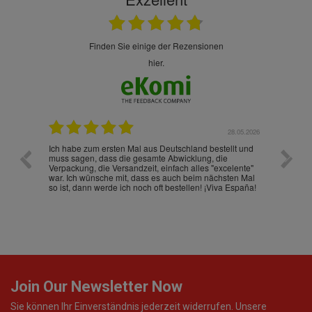
finden Sie einige der Rezensionen
hier.
.07.2026
28.05.2026
nd
Ich habe zum ersten Mal aus Deutschland bestellt und
Die War
muss sagen, dass die gesamte Abwicklung, die
gut an
Verpackung, die Versandzeit, einfach alles "excelente"
ist sch
war. Ich wünsche mit, dass es auch beim nächsten Mal
so ist, dann werde ich noch oft bestellen! ¡Viva España!
Join Our Newsletter Now
Sie können Ihr Einverständnis jederzeit widerrufen. Unsere