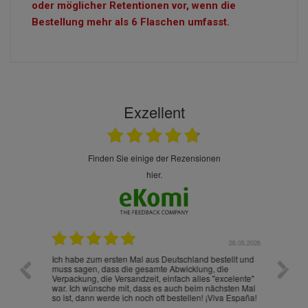
oder möglicher Retentionen vor, wenn die
Bestellung mehr als 6 Flaschen umfasst.
Exzellent
finden Sie einige der Rezensionen
hier.
.07.2026
28.05.2026
nd
Ich habe zum ersten Mal aus Deutschland bestellt und
Die War
muss sagen, dass die gesamte Abwicklung, die
gut an
Verpackung, die Versandzeit, einfach alles "excelente"
ist sch
war. Ich wünsche mit, dass es auch beim nächsten Mal
so ist, dann werde ich noch oft bestellen! ¡Viva España!