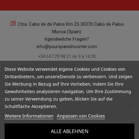
Ctra. Cabo de de Palos Km 25 30370 Cabo de Palos
Murcia (Spain)
22
Irgendwelche Fragen?
info@yourspanishcorner.com
+34 647 29 98 21 de 9 a 14:30
Diese Website verwendet eigene Cookies und Cookies von
keyboard_arrow_down
BENUTZERDEFINIERTE LINKS
Drittanbietern, um unsereDienste zu verbessern. Und zeigen
21
Sie Werbung in Bezug auf Ihre Vorlieben, indem Sie Ihre
keyboard_arrow_down
MY ACCOUNT
Gewohnheiten analysieren navigation. Um Ihre Zustimmung
zu seiner Verwendung zu geben, klicken Sie auf die
keyboard_arrow_down
BEWERTUNGEN
Schaltfläche Akzeptieren.
Weitere Informationen
Anpassen von Cookies

INFORMATIONEN
15
ALLE ABLEHNEN