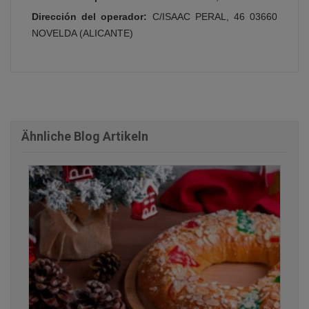
Dirección del operador:
C/ISAAC PERAL, 46 03660
NOVELDA (ALICANTE)
Ähnliche Blog Artikeln
finden Sie einige der Rezensionen
30