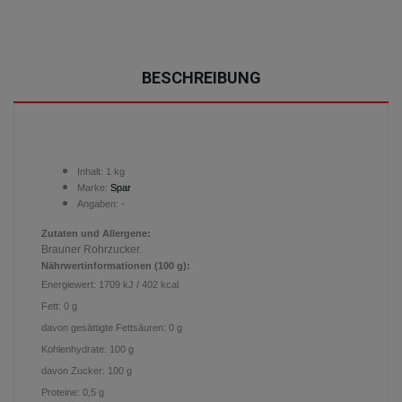
BESCHREIBUNG
Inhalt: 1 kg
Marke:
Spar
-
Angaben:
Zutaten und Allergene:
Brauner Rohrzucker.
Nährwertinformationen (100 g):
Energiewert: 1709 kJ / 402 kcal
Fett: 0 g
davon gesättigte Fettsäuren: 0 g
Kohlenhydrate: 100 g
davon Zucker: 100 g
Proteine: 0,5 g