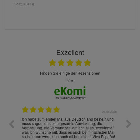
Salz: 0,013 g
Exzellent
finden Sie einige der Rezensionen
hier.
.07.2026
28.05.2026
nd
Ich habe zum ersten Mal aus Deutschland bestellt und
Die War
muss sagen, dass die gesamte Abwicklung, die
gut an
Verpackung, die Versandzeit, einfach alles "excelente"
ist sch
war. Ich wünsche mit, dass es auch beim nächsten Mal
so ist, dann werde ich noch oft bestellen! ¡Viva España!