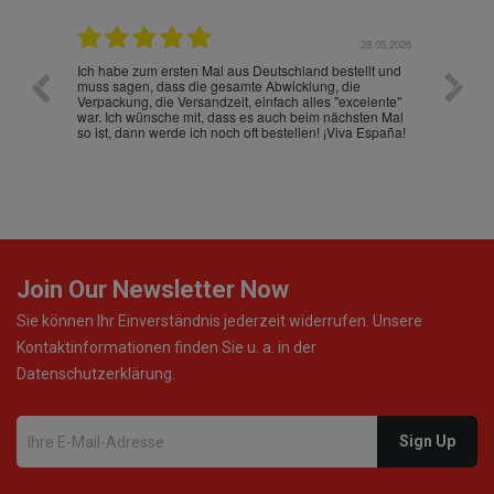
.07.2026
28.05.2026
nd
Ich habe zum ersten Mal aus Deutschland bestellt und
Die War
muss sagen, dass die gesamte Abwicklung, die
gut an
Verpackung, die Versandzeit, einfach alles "excelente"
ist sch
war. Ich wünsche mit, dass es auch beim nächsten Mal
so ist, dann werde ich noch oft bestellen! ¡Viva España!
Join Our Newsletter Now
Sie können Ihr Einverständnis jederzeit widerrufen. Unsere
Kontaktinformationen finden Sie u. a. in der
Datenschutzerklärung.