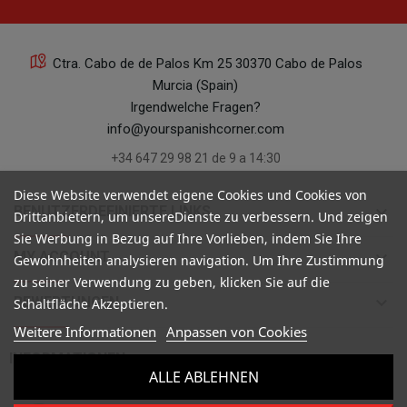
Ctra. Cabo de de Palos Km 25 30370 Cabo de Palos
Murcia (Spain)
Irgendwelche Fragen?
info@yourspanishcorner.com
+34 647 29 98 21 de 9 a 14:30
Diese Website verwendet eigene Cookies und Cookies von
keyboard_arrow_down
BENUTZERDEFINIERTE LINKS
Drittanbietern, um unsereDienste zu verbessern. Und zeigen
Sie Werbung in Bezug auf Ihre Vorlieben, indem Sie Ihre
keyboard_arrow_down
MY ACCOUNT
Gewohnheiten analysieren navigation. Um Ihre Zustimmung
zu seiner Verwendung zu geben, klicken Sie auf die
keyboard_arrow_down
BEWERTUNGEN
Schaltfläche Akzeptieren.
Weitere Informationen
Anpassen von Cookies

INFORMATIONEN
ALLE ABLEHNEN