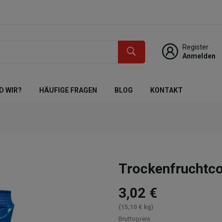
Register
Anmelden
D WIR?
HÄUFIGE FRAGEN
BLOG
KONTAKT
Trockenfruchtco
3,02 €
(15,10 € kg)
Bruttopreis