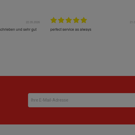
22.05.2026
21.
schrieben und sehr gut
perfect service as always