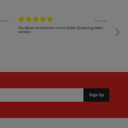
05.2026
15.05.2026
Die Waren sind schnell und im Guten Zustand geliefert
Preis s
worden!