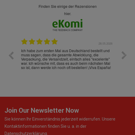
finden Sie einige der Rezensionen
hier.
.07.2026
28.05.2026
nd
Ich habe zum ersten Mal aus Deutschland bestellt und
Die War
muss sagen, dass die gesamte Abwicklung, die
gut an
Verpackung, die Versandzeit, einfach alles "excelente"
ist sch
war. Ich wünsche mit, dass es auch beim nächsten Mal
so ist, dann werde ich noch oft bestellen! ¡Viva España!
Join Our Newsletter Now
Sie können Ihr Einverständnis jederzeit widerrufen. Unsere
Kontaktinformationen finden Sie u. a. in der
Datenschutzerklärung.