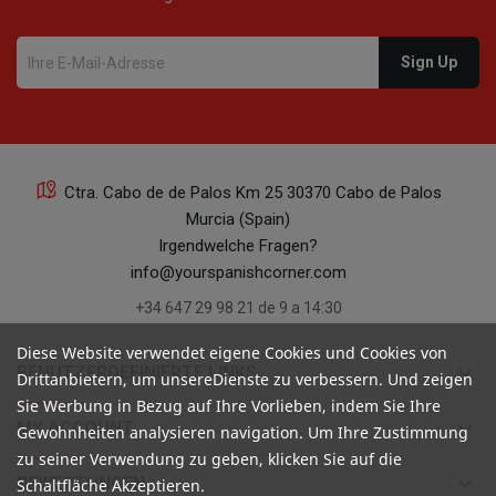
Ctra. Cabo de de Palos Km 25 30370 Cabo de Palos
Murcia (Spain)
Irgendwelche Fragen?
info@yourspanishcorner.com
+34 647 29 98 21 de 9 a 14:30
Diese Website verwendet eigene Cookies und Cookies von
keyboard_arrow_down
BENUTZERDEFINIERTE LINKS
Drittanbietern, um unsereDienste zu verbessern. Und zeigen
Sie Werbung in Bezug auf Ihre Vorlieben, indem Sie Ihre
keyboard_arrow_down
MY ACCOUNT
Gewohnheiten analysieren navigation. Um Ihre Zustimmung
zu seiner Verwendung zu geben, klicken Sie auf die
keyboard_arrow_down
BEWERTUNGEN
Schaltfläche Akzeptieren.