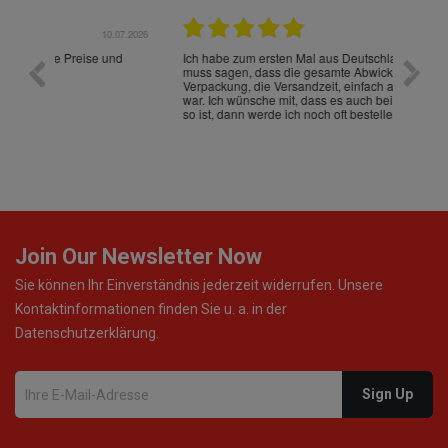
.07.2026
28.05.2026
nd
Ich habe zum ersten Mal aus Deutschland bestellt und
Die War
muss sagen, dass die gesamte Abwicklung, die
gut an
Verpackung, die Versandzeit, einfach alles "excelente"
ist sch
war. Ich wünsche mit, dass es auch beim nächsten Mal
so ist, dann werde ich noch oft bestellen! ¡Viva España!
Join Our Newsletter Now
Sie können Ihr Einverständnis jederzeit widerrufen. Unsere
Kontaktinformationen finden Sie u. a. in der
Datenschutzerklärung.