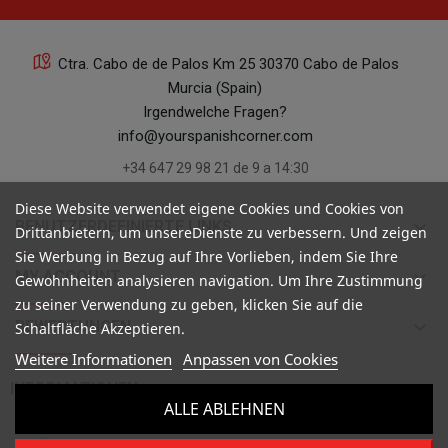
Ctra. Cabo de de Palos Km 25 30370 Cabo de Palos
Murcia (Spain)
Irgendwelche Fragen?
info@yourspanishcorner.com
+34 647 29 98 21 de 9 a 14:30
Diese Website verwendet eigene Cookies und Cookies von
keyboard_arrow_down
BENUTZERDEFINIERTE LINKS
Drittanbietern, um unsereDienste zu verbessern. Und zeigen
Sie Werbung in Bezug auf Ihre Vorlieben, indem Sie Ihre
keyboard_arrow_down
MY ACCOUNT
Gewohnheiten analysieren navigation. Um Ihre Zustimmung
zu seiner Verwendung zu geben, klicken Sie auf die
keyboard_arrow_down
BEWERTUNGEN
Schaltfläche Akzeptieren.
Weitere Informationen
Anpassen von Cookies

INFORMATIONEN
ALLE ABLEHNEN