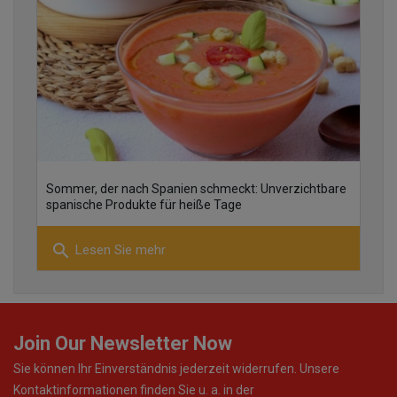
30
Sommer, der nach Spanien schmeckt: Unverzichtbare
10
spanische Produkte für heiße Tage
search
Lesen Sie mehr
28
Join Our Newsletter Now
Sie können Ihr Einverständnis jederzeit widerrufen. Unsere
Kontaktinformationen finden Sie u. a. in der