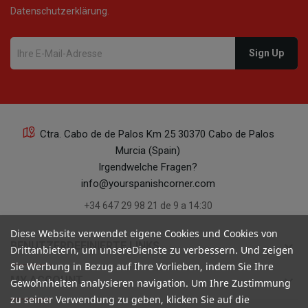
Datenschutzerklärung.
22
Ctra. Cabo de de Palos Km 25 30370 Cabo de Palos
Murcia (Spain)
22
Irgendwelche Fragen?
info@yourspanishcorner.com
+34 647 29 98 21 de 9 a 14:30
Diese Website verwendet eigene Cookies und Cookies von
keyboard_arrow_down
BENUTZERDEFINIERTE LINKS
Drittanbietern, um unsereDienste zu verbessern. Und zeigen
21
Sie Werbung in Bezug auf Ihre Vorlieben, indem Sie Ihre
keyboard_arrow_down
MY ACCOUNT
Gewohnheiten analysieren navigation. Um Ihre Zustimmung
zu seiner Verwendung zu geben, klicken Sie auf die