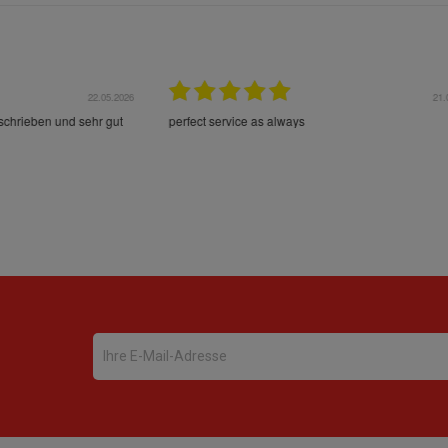
22.05.2026
21.
schrieben und sehr gut
perfect service as always