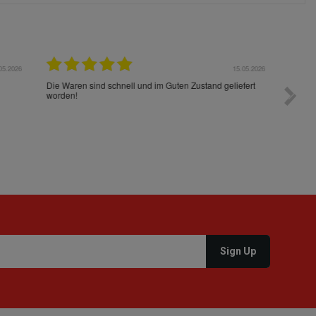
05.2026
15.05.2026
Die Waren sind schnell und im Guten Zustand geliefert
Preis s
worden!