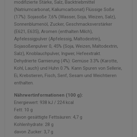
modifizierte Stärke, Salz, Backtriebmittel
(Natriumcarbonat, Kaliumcarbonat) Flüssige Soße
(17%): Sojasoße 7,6% (Wasser, Soja, Weizen, Salz),
Sonnenblumenöl, Zucker, Geschmacksverstärker
(E621, E635), Aromen (enthalten Milch),
Apfelessigpulver (Apfelessig, Maltodextrin),
Sojasoßenpulver 0, 45% (Soja, Weizen, Maltodextrin,
Salz), Knoblauchpulver, Ingwer, Hefeextrakt.
Dehydrierte Garnierung (4%): Gemüse 3.3% (Karotte,
Kohl, Lauch) und Huhn 0.7%. Kann Spuren von Sellerie,
Ei, Krebstieren, Fisch, Senf, Sesam und Weichtieren
enthalten.
Nährwertinformationen (100 g):
Energiewert: 938 kJ / 224 kcal
Fett: 10 g
davon gesättigte Fettsäuren: 4,7 g
Kohlenhydrate: 28 g
davon Zucker: 3,7 g