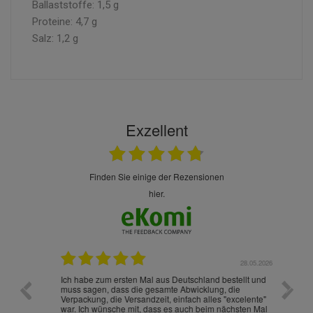
Ballaststoffe: 1,5 g
Proteine: 4,7 g
Salz: 1,2 g
Exzellent
finden Sie einige der Rezensionen
hier.
.07.2026
28.05.2026
nd
Ich habe zum ersten Mal aus Deutschland bestellt und
Die War
muss sagen, dass die gesamte Abwicklung, die
gut an
Verpackung, die Versandzeit, einfach alles "excelente"
ist sch
war. Ich wünsche mit, dass es auch beim nächsten Mal