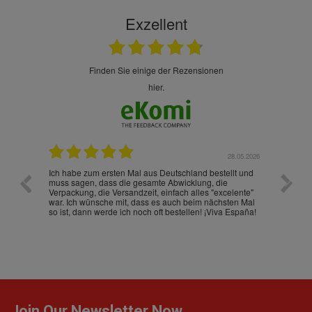
Exzellent
finden Sie einige der Rezensionen
hier.
.07.2026
28.05.2026
nd
Ich habe zum ersten Mal aus Deutschland bestellt und
Die War
muss sagen, dass die gesamte Abwicklung, die
gut an
Verpackung, die Versandzeit, einfach alles "excelente"
ist sch
war. Ich wünsche mit, dass es auch beim nächsten Mal
so ist, dann werde ich noch oft bestellen! ¡Viva España!
Join Our Newsletter Now