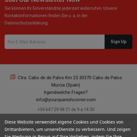
Sie können Ihr Einverständnis jederzeit widerrufen. Unsere
Kontaktinformationen finden Sie u. a. in der
Datenschutzerklärung.
Ctra. Cabo de de Palos Km 25 30370 Cabo de Palos
Murcia (Spain)
Irgendwelche Fragen?
info@yourspanishcorner.com
+34 647 29 98 21 de 9 a 14:30
Diese Website verwendet eigene Cookies und Cookies von
keyboard_arrow_down
BENUTZERDEFINIERTE LINKS
Drittanbietern, um unsereDienste zu verbessern. Und zeigen
Sie Werbung in Bezug auf Ihre Vorlieben, indem Sie Ihre