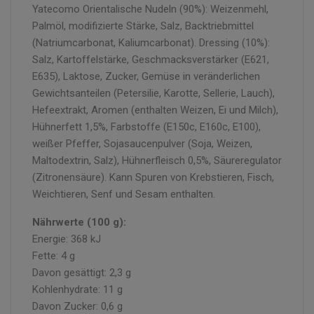
Yatecomo Orientalische Nudeln (90%): Weizenmehl,
Palmöl, modifizierte Stärke, Salz, Backtriebmittel
(Natriumcarbonat, Kaliumcarbonat). Dressing (10%):
Salz, Kartoffelstärke, Geschmacksverstärker (E621,
E635), Laktose, Zucker, Gemüse in veränderlichen
Gewichtsanteilen (Petersilie, Karotte, Sellerie, Lauch),
Hefeextrakt, Aromen (enthalten Weizen, Ei und Milch),
Hühnerfett 1,5%, Farbstoffe (E150c, E160c, E100),
weißer Pfeffer, Sojasaucenpulver (Soja, Weizen,
Maltodextrin, Salz), Hühnerfleisch 0,5%, Säureregulator
(Zitronensäure). Kann Spuren von Krebstieren, Fisch,
Weichtieren, Senf und Sesam enthalten.
Nährwerte (100 g):
Energie: 368 kJ
Fette: 4 g
Davon gesättigt: 2,3 g
Kohlenhydrate: 11 g
Davon Zucker: 0,6 g