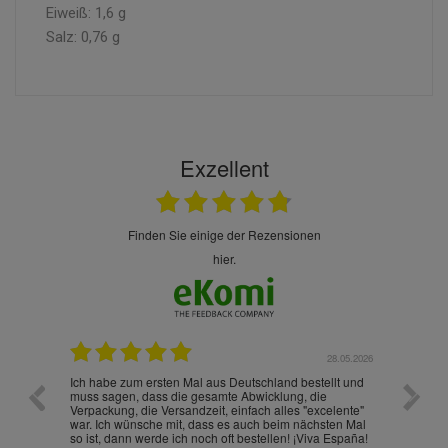
Eiweiß: 1,6 g
Salz: 0,76 g
Exzellent
finden Sie einige der Rezensionen
hier.
.07.2026
28.05.2026
nd
Ich habe zum ersten Mal aus Deutschland bestellt und
Die War
muss sagen, dass die gesamte Abwicklung, die
gut an
Verpackung, die Versandzeit, einfach alles "excelente"
ist sch
war. Ich wünsche mit, dass es auch beim nächsten Mal
so ist, dann werde ich noch oft bestellen! ¡Viva España!