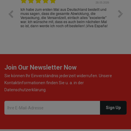
.07.2026
28.05.2026
nd
Ich habe zum ersten Mal aus Deutschland bestellt und
Die War
muss sagen, dass die gesamte Abwicklung, die
gut an
Verpackung, die Versandzeit, einfach alles "excelente"
ist sch
war. Ich wünsche mit, dass es auch beim nächsten Mal
so ist, dann werde ich noch oft bestellen! ¡Viva España!
Join Our Newsletter Now
Sie können Ihr Einverständnis jederzeit widerrufen. Unsere
Kontaktinformationen finden Sie u. a. in der
Datenschutzerklärung.