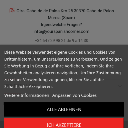
Ctra. Cabo de de Palos Km 25 30370 Cabo de Palos
Murcia (Spain)
Irgendwelche Fragen?
info@yourspanishcorner.com
+34 647 29 98 21 de 9 a 14:30
Diese Website verwendet eigene Cookies und Cookies von
keyboard_arrow_down
BENUTZERDEFINIERTE LINKS
Drittanbietern, um unsereDienste zu verbessern. Und zeigen
Sie Werbung in Bezug auf Ihre Vorlieben, indem Sie Ihre
keyboard_arrow_down
MY ACCOUNT
Gewohnheiten analysieren navigation. Um Ihre Zustimmung
zu seiner Verwendung zu geben, klicken Sie auf die
keyboard_arrow_down
BEWERTUNGEN
Schaltfläche Akzeptieren.
Weitere Informationen
Anpassen von Cookies

INFORMATIONEN
ALLE ABLEHNEN
ICH AKZEPTIERE
Copyright ©
Your Spanish Corner
. Todos los derechos reservados