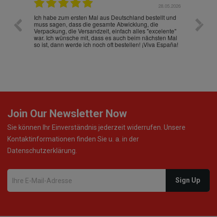
.07.2026
28.05.2026
nd
Ich habe zum ersten Mal aus Deutschland bestellt und
Die War
muss sagen, dass die gesamte Abwicklung, die
gut an
Verpackung, die Versandzeit, einfach alles "excelente"
ist sch
war. Ich wünsche mit, dass es auch beim nächsten Mal
so ist, dann werde ich noch oft bestellen! ¡Viva España!
Join Our Newsletter Now
Sie können Ihr Einverständnis jederzeit widerrufen. Unsere
Kontaktinformationen finden Sie u. a. in der
Datenschutzerklärung.