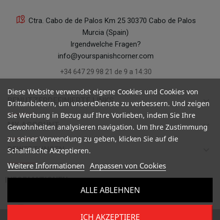
Ctra. Cabo de de Palos Km 25 30370 Cabo de Palos
Murcia (Spain)
Irgendwelche Fragen?
info@yourspanishcorner.com
+34 647 29 98 21 de 9 a 14:30
Diese Website verwendet eigene Cookies und Cookies von
keyboard_arrow_down
BENUTZERDEFINIERTE LINKS
Drittanbietern, um unsereDienste zu verbessern. Und zeigen
Sie Werbung in Bezug auf Ihre Vorlieben, indem Sie Ihre
keyboard_arrow_down
MY ACCOUNT
Gewohnheiten analysieren navigation. Um Ihre Zustimmung
zu seiner Verwendung zu geben, klicken Sie auf die
keyboard_arrow_down
BEWERTUNGEN
Schaltfläche Akzeptieren.
Weitere Informationen
Anpassen von Cookies

INFORMATIONEN
ALLE ABLEHNEN
ICH AKZEPTIERE