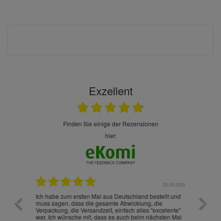
Exzellent
finden Sie einige der Rezensionen
hier.
.07.2026
28.05.2026
nd
Ich habe zum ersten Mal aus Deutschland bestellt und
Die War
muss sagen, dass die gesamte Abwicklung, die
gut an
Verpackung, die Versandzeit, einfach alles "excelente"
ist sch
war. Ich wünsche mit, dass es auch beim nächsten Mal